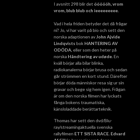
I avsnitt 298 blir det
öööööh, vrom
vrom, blub blub och ieeeeeeeee
.
Vad i hela friden betyder det då frågar
ni? Jo, vi har varit på bio och sett den
norska adaptionen av
John Ajvide
Lindqvists
bok
HANTERING AV
ODÖDA
, eller som den heter på
norska
Håndtering av udøde
. En
kväll börjar alla bilar blinka,
radiokanalerna börjar brusa och sedan
går strömmen en kort stund. Därefter
börjar döda människor resa sig ur sin
gravar och bege sig hem igen. Frågan
är om den norska filmen har lyckats
fånga bokens traumatiska,
känsloladdade berättarteknik.
Thomas har sett den dvd/Blu-
ray/streamingaktuella svenska
rallyfilmen
ETT SISTA RACE
.
Edvard