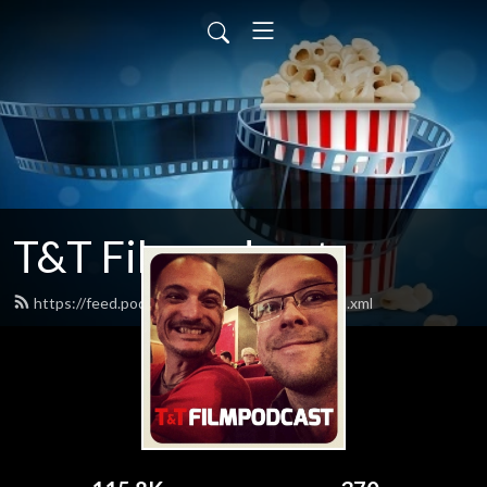
T&T Filmpodcast
https://feed.podbean.com/ttfilmpodcast/feed.xml