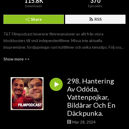
115.8K
370
Downloads
Episodes
Share
RSS
T&T Filmpodcast levererar filmrecensioner av allt från stora
blockbusters till små independentfilmer. Missa inte aktuella
biopremiärer, fördjupningar runt kultfilmer och unika tematips. Följ oss
på Apple Podcast, Spotify eller övriga poddcastplattformar.
Show more >>
298. Hantering
Av Odöda,
Vattenpojkar,
Bildårar Och En
Däckpunka.
Mar 28, 2024