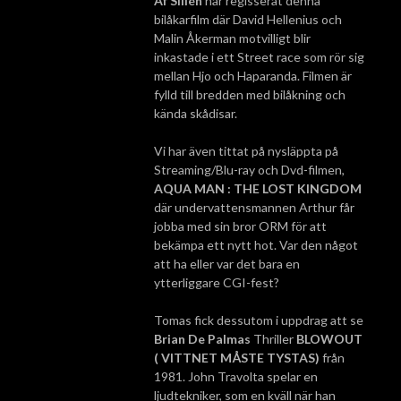
Af Sillén
har regisserat denna
bilåkarfilm där David Hellenius och
Malin Åkerman motvilligt blir
inkastade i ett Street race som rör sig
mellan Hjo och Haparanda. Filmen är
fylld till bredden med bilåkning och
kända skådisar.
Vi har även tittat på nysläppta på
Streaming/Blu-ray och Dvd-filmen,
AQUA MAN : THE LOST KINGDOM
där undervattensmannen Arthur får
jobba med sin bror ORM för att
bekämpa ett nytt hot. Var den något
att ha eller var det bara en
ytterliggare CGI-fest?
Tomas fick dessutom i uppdrag att se
Brian De Palmas
Thriller
BLOWOUT
( VITTNET MÅSTE TYSTAS)
från
1981. John Travolta spelar en
ljudtekniker, som en kväll när han